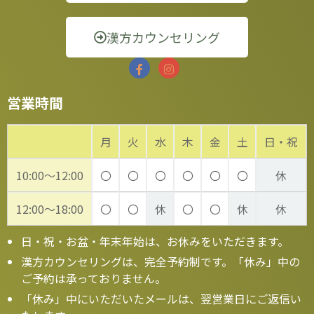
漢方カウンセリング
営業時間
月
火
水
木
金
土
日・祝
10:00～12:00
〇
〇
〇
〇
〇
〇
休
12:00～18:00
〇
〇
休
〇
〇
休
休
日・祝・お盆・年末年始は、お休みをいただきます。
漢方カウンセリングは、完全予約制です。「休み」中の
ご予約は承っておりません。
「休み」中にいただいたメールは、翌営業日にご返信い