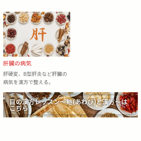
肝臓の病気
肝硬変、B型肝炎など肝臓の
病気を漢方で整える。
目の漢方レッスン～鮑(あわび)と漢方～は
こちら