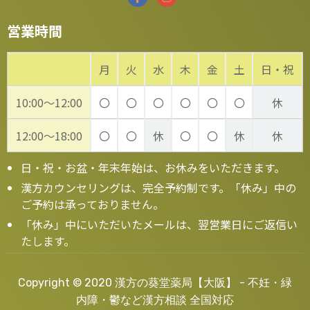
営業時間
月
火
水
木
金
土
日・祝
10:00～12:00
〇
〇
〇
〇
〇
〇
休
12:00～18:00
〇
〇
休
〇
〇
休
休
日・祝・お盆・年末年始は、お休みをいただきます。
漢方カウンセリングは、完全予約制です。「休み」中の
ご予約は承っておりません。
「休み」中にいただいたメールは、翌営業日にご返信い
たします。
Copyright © 2020 漢方の葵堂薬局【大阪】 - 不妊・緑
内障・鬱など漢方相談 全国対応