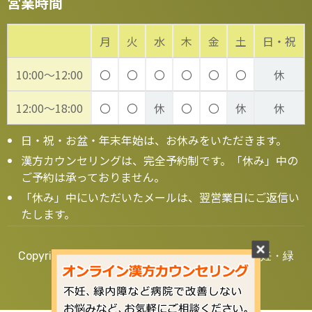
営業時間
月
火
水
木
金
土
日・祝
10:00～12:00
〇
〇
〇
〇
〇
〇
休
12:00～18:00
〇
〇
休
〇
〇
休
休
日・祝・お盆・年末年始は、お休みをいただきます。
漢方カウンセリングは、完全予約制です。「休み」中の
ご予約は承っておりません。
「休み」中にいただいたメールは、翌営業日にご返信い
たします。
Copyright © 2020 漢方の葵堂薬局【大阪】 - 不妊・緑
内障・鬱など漢方相談 全国対応