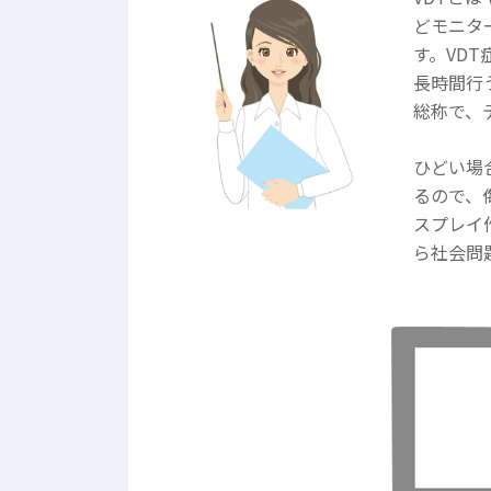
どモニタ
す。VD
長時間行
総称で、
ひどい場
るので、
スプレイ
ら社会問