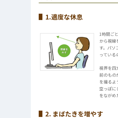
1.適度な休息
1時間ご
から視線
す。パソ
っている
視界を四
前のもの
を撮るよ
空っぽに
をながめ
2. まばたきを増やす