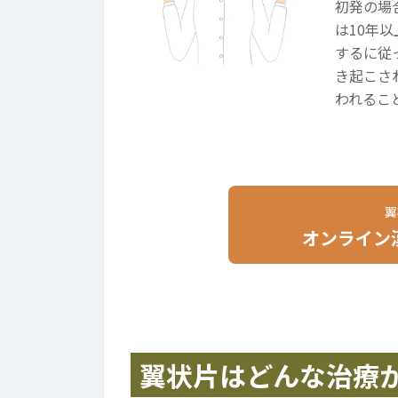
初発の場
は10年
するに従
き起こさ
われるこ
翼
オンライン
翼状片はどんな治療