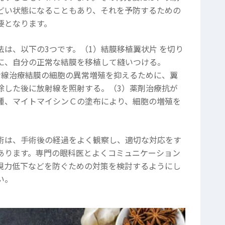
どい状態になることもあり、それを予防するための
要となります。
法は、以下の3つです。（1）結膜移植翼状片 を切り
に、自分の正常な結膜を移植して縫いつける。
射線治療結膜の細胞の異常増殖を抑えるために、翼
除した後に放射線を照射する。（3）薬剤治療抗が
種、マイトマイシンＣの塗布により、細胞の増殖を
。
術は、手術後の経過をよく観察し、適切な対応をす
あります。専門の眼科医とよくコミュニケーション
視力低下などを防ぐための対策を検討するようにし
い。