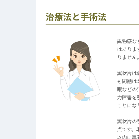
治療法と手術法
異物感な
はありま
りません
翼状片は
も問題は
眼などの
力障害を
ことにな
翼状片の
点です。
以内に再