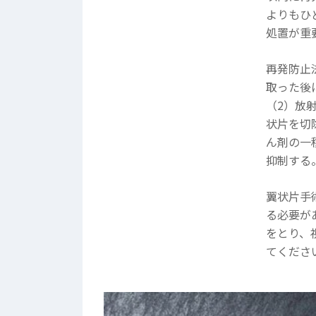
よりもひ
処置が重
再発防止
取った後
（2）放
状片を切
ん剤の一
抑制する
翼状片手
る必要が
をとり、
てくださ