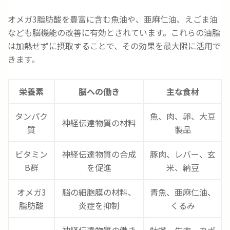
オメガ3脂肪酸を豊富に含む魚油や、亜麻仁油、えごま油
なども脳機能の改善に有効とされています。これらの油脂
は加熱せずに摂取することで、その効果を最大限に活用で
きます。
栄養素
脳への働き
主な食材
タンパク
魚、肉、卵、大豆
神経伝達物質の材料
質
製品
ビタミン
神経伝達物質の合成
豚肉、レバー、玄
B群
を促進
米、納豆
オメガ3
脳の細胞膜の材料、
青魚、亜麻仁油、
脂肪酸
炎症を抑制
くるみ