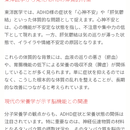
東洋医学では、ADHD様の症状を「心神不安」や「肝気鬱
結」といった体質的な問題として捉えます。心神不安と
は、心の機能が不安定な状態を指し、不注意や集中力の低
下として現れます。一方、肝気鬱結は気の巡りが滞った状
態で、イライラや情緒不安定の原因となります。
これらの体質的な背景には、血液の巡りの悪さ（瘀血）
や、胃腸機能の低下による栄養の吸収不良（脾虚）が関係
していることが多く見られます。単に症状を抑えるのでは
なく、こうした根本的な体質の乱れを整えることが、長期
的な改善につながると考えられています。
現代の栄養学が示す脳機能との関連
分子栄養学の観点からも、ADHD症状と栄養状態の関係は
注目されています。特に重要なのは、神経伝達物質の材料
となるタンパク質の摂取状況や、そのタンパク質を脳内で