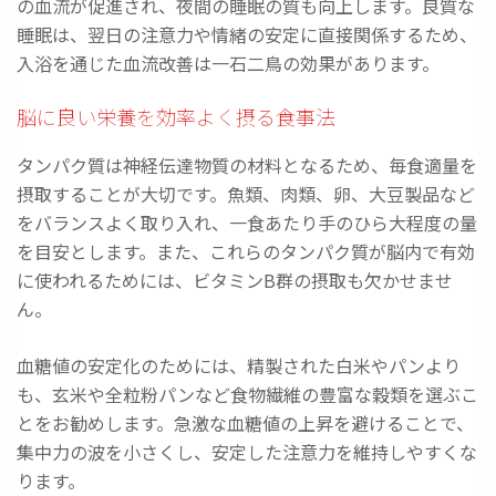
の血流が促進され、夜間の睡眠の質も向上します。良質な
睡眠は、翌日の注意力や情緒の安定に直接関係するため、
入浴を通じた血流改善は一石二鳥の効果があります。
脳に良い栄養を効率よく摂る食事法
タンパク質は神経伝達物質の材料となるため、毎食適量を
摂取することが大切です。魚類、肉類、卵、大豆製品など
をバランスよく取り入れ、一食あたり手のひら大程度の量
を目安とします。また、これらのタンパク質が脳内で有効
に使われるためには、ビタミンB群の摂取も欠かせませ
ん。
血糖値の安定化のためには、精製された白米やパンより
も、玄米や全粒粉パンなど食物繊維の豊富な穀類を選ぶこ
とをお勧めします。急激な血糖値の上昇を避けることで、
集中力の波を小さくし、安定した注意力を維持しやすくな
ります。