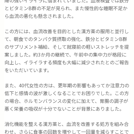
降の強いイライラに悩まれていました。血液検査では鉄分
とビタミンB群の不足が見られ、また慢性的な睡眠不足か
ら血流の悪化も懸念されました。
この方には、血流改善を目的とした漢方薬の服用と並行し
て、朝食でのタンパク質摂取の強化、鉄分とビタミンB群
のサプリメント補給、そして就寝前の軽いストレッチを提
案しました。約3か月の継続で、午前中の集中力が格段に
向上し、イライラする頻度も大幅に減少されたとのご報告
をいただいています。
また、40代女性の方は、更年期の影響もあってか注意力の
低下と感情の波が激しくなることでお困りでした。この方
の場合、ホルモンバランスの変化に加えて、胃腸の調子が
悪く栄養の吸収が十分でないことが背景にありました。
消化機能を整える漢方薬と、血流を改善する処方を組み合
わせ、さらに食事の回数を増やして一回量を減らすことで