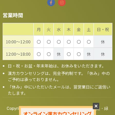
営業時間
月
火
水
木
金
土
日・祝
10:00～12:00
〇
〇
〇
〇
〇
〇
休
12:00～18:00
〇
〇
休
〇
〇
休
休
日・祝・お盆・年末年始は、お休みをいただきます。
漢方カウンセリングは、完全予約制です。「休み」中の
ご予約は承っておりません。
「休み」中にいただいたメールは、翌営業日にご返信い
たします。
Copyright © 2020 漢方の葵堂薬局【大阪】 - 不妊・緑
内障・鬱など漢方相談 全国対応