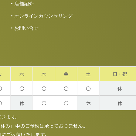
店舗紹介
オンラインカウンセリング
お問い合せ
火
水
木
金
土
日・祝
〇
〇
〇
〇
〇
休
〇
休
〇
〇
休
休
だきます。
「休み」中のご予約は承っておりません。
日にご返信いたします。