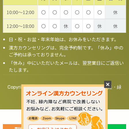
10:00～12:00
〇
〇
〇
〇
〇
〇
休
12:00～18:00
〇
〇
休
〇
〇
休
休
日・祝・お盆・年末年始は、お休みをいただきます。
漢方カウンセリングは、完全予約制です。「休み」中の
ご予約は承っておりません。
「休み」中にいただいたメールは、翌営業日にご返信い
たします。
Copyright © 2020 漢方の葵堂薬局【大阪】 - 不妊・緑
内障・鬱など漢方相談 全国対応
ご相談はお気軽に！
電話で今すぐ相談予約
ラインで相談