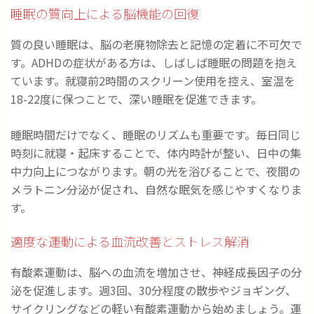
睡眠の質向上による脳機能の回復
質の良い睡眠は、脳の老廃物除去と記憶の定着に不可欠で
す。ADHDの症状がある方は、しばしば睡眠の問題を抱え
ています。就寝前2時間のスクリーン使用を控え、室温を
18-22度に保つことで、深い睡眠を促進できます。
睡眠時間だけでなく、睡眠のリズムも重要です。毎日同じ
時刻に就寝・起床することで、体内時計が整い、日中の集
中力向上につながります。朝の光を浴びることで、夜間の
メラトニン分泌が促され、自然な眠気を感じやすくなりま
す。
適度な運動による血流改善とストレス解消
有酸素運動は、脳への血流を増加させ、神経成長因子の分
泌を促進します。週3回、30分程度の散歩やジョギング、
サイクリングなどの軽い有酸素運動から始めましょう。運