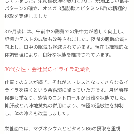
していました。柴胡桂枝湯の服用と共に、規則正しい食事
パターンの確立、オメガ-3脂肪酸とビタミンB群の積極的
摂取を実践しました。
3か月後には、午前中の講義での集中力が著しく向上し、
記憶力テストの成績も改善されました。夜間の睡眠の質も
向上し、日中の眠気も軽減されています。現在も継続的な
体調管理により、良好な状態を維持されています。
30代女性・会社員のイライラ軽減例
仕事でのミスが続き、それがストレスとなってさらなるイ
ライラを招くという悪循環に陥っていた方です。月経前症
候群も重なり、感情のコントロールが困難な状態でした。
抑肝散と八味地黄丸の併用により、神経の過敏性を抑制
し、体の冷えも改善しました。
栄養面では、マグネシウムとビタミンB6の摂取を重視