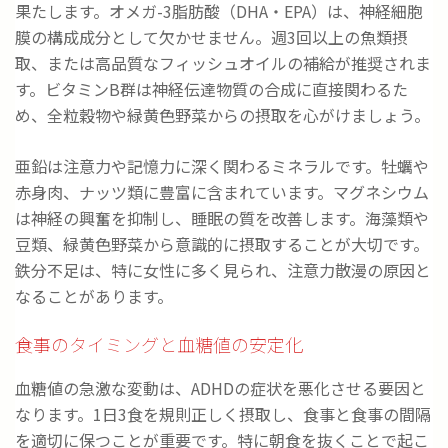
果たします。オメガ-3脂肪酸（DHA・EPA）は、神経細胞
膜の構成成分として欠かせません。週3回以上の魚類摂
取、または高品質なフィッシュオイルの補給が推奨されま
す。ビタミンB群は神経伝達物質の合成に直接関わるた
め、全粒穀物や緑黄色野菜からの摂取を心がけましょう。
亜鉛は注意力や記憶力に深く関わるミネラルです。牡蠣や
赤身肉、ナッツ類に豊富に含まれています。マグネシウム
は神経の興奮を抑制し、睡眠の質を改善します。海藻類や
豆類、緑黄色野菜から意識的に摂取することが大切です。
鉄分不足は、特に女性に多く見られ、注意力散漫の原因と
なることがあります。
食事のタイミングと血糖値の安定化
血糖値の急激な変動は、ADHDの症状を悪化させる要因と
なります。1日3食を規則正しく摂取し、食事と食事の間隔
を適切に保つことが重要です。特に朝食を抜くことで起こ