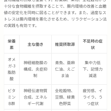
十分な食物繊維を摂取することで、腸内環境の改善と血糖
値の安定化を同時に図ることができます。また、過度なス
トレスは腸内環境を悪化させるため、リラクゼーション法
の実践も有効です。
栄養
不足時の症
主な働き
推奨摂取源
素
状
オメ
神経細胞膜の
青魚、亜麻
集中力低
ガ-3
構成、炎症抑
仁油、えご
下、記憶力
脂肪
制
ま油
減退
酸
ビタ
神経伝達物質
全粒穀物、
疲労感、イ
ミン
合成、エネル
豆類、緑黄
ライラ、う
B群
ギー代謝
色野菜
つ症状