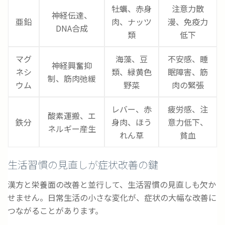
牡蠣、赤身
注意力散
神経伝達、
亜鉛
肉、ナッツ
漫、免疫力
DNA合成
類
低下
マグ
海藻、豆
不安感、睡
神経興奮抑
ネシ
類、緑黄色
眠障害、筋
制、筋肉弛緩
ウム
野菜
肉の緊張
レバー、赤
疲労感、注
酸素運搬、エ
鉄分
身肉、ほう
意力低下、
ネルギー産生
れん草
貧血
生活習慣の見直しが症状改善の鍵
漢方と栄養面の改善と並行して、生活習慣の見直しも欠か
せません。日常生活の小さな変化が、症状の大幅な改善に
つながることがあります。