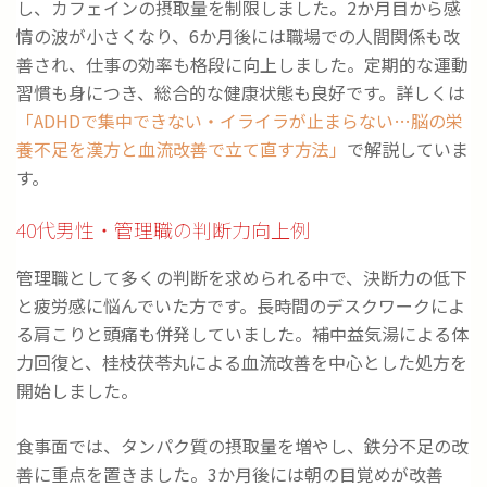
し、カフェインの摂取量を制限しました。2か月目から感
情の波が小さくなり、6か月後には職場での人間関係も改
善され、仕事の効率も格段に向上しました。定期的な運動
習慣も身につき、総合的な健康状態も良好です。詳しくは
「ADHDで集中できない・イライラが止まらない…脳の栄
養不足を漢方と血流改善で立て直す方法」
で解説していま
す。
40代男性・管理職の判断力向上例
管理職として多くの判断を求められる中で、決断力の低下
と疲労感に悩んでいた方です。長時間のデスクワークによ
る肩こりと頭痛も併発していました。補中益気湯による体
力回復と、桂枝茯苓丸による血流改善を中心とした処方を
開始しました。
食事面では、タンパク質の摂取量を増やし、鉄分不足の改
善に重点を置きました。3か月後には朝の目覚めが改善