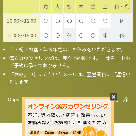
月
火
水
木
金
土
日・祝
10:00～12:00
〇
〇
〇
〇
〇
〇
休
12:00～18:00
〇
〇
休
〇
〇
休
休
日・祝・お盆・年末年始は、お休みをいただきます。
漢方カウンセリングは、完全予約制です。「休み」中の
ご予約は承っておりません。
「休み」中にいただいたメールは、翌営業日にご返信い
たします。
Copyright © 2020 漢方の葵堂薬局【大阪】 - 不妊・緑
内障・鬱など漢方相談 全国対応
ご相談はお気軽に！