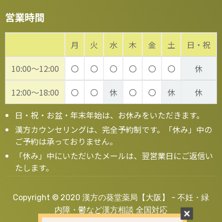
営業時間
月
火
水
木
金
土
日・祝
10:00～12:00
〇
〇
〇
〇
〇
〇
休
12:00～18:00
〇
〇
休
〇
〇
休
休
日・祝・お盆・年末年始は、お休みをいただきます。
漢方カウンセリングは、完全予約制です。「休み」中の
ご予約は承っておりません。
「休み」中にいただいたメールは、翌営業日にご返信い
たします。
Copyright © 2020 漢方の葵堂薬局【大阪】 - 不妊・緑
内障・鬱など漢方相談 全国対応