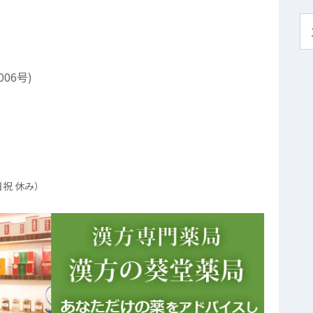
06号)
（日祝 休み）